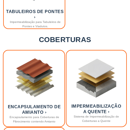
TABULEIROS DE PONTES
›
Impermeabilização para Tabuleiros de
Pontes e Viadutos.
COBERTURAS
IMPERMEABILIZAÇÃO
ENCAPSULAMENTO DE
A QUENTE ›
AMIANTO ›
Sistema de Impermeabilização de
Encapsulamento para Coberturas de
Coberturas a Quente
Fibrocimento contendo Amianto