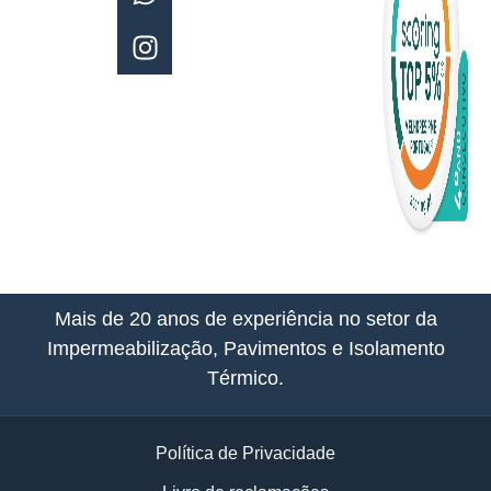
Pedro
Álvares
Cabral,
230,
Beloura
– Linhó,
2714-
544
Sintra,
Portugal
Mais de 20 anos de experiência no setor da
Impermeabilização, Pavimentos e Isolamento
Térmico.
Política de Privacidade