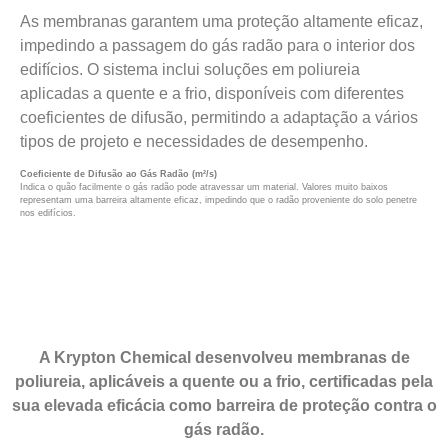
As membranas garantem uma proteção altamente eficaz,
impedindo a passagem do gás radão para o interior dos
edifícios. O sistema inclui soluções em poliureia
aplicadas a quente e a frio, disponíveis com diferentes
coeficientes de difusão, permitindo a adaptação a vários
tipos de projeto e necessidades de desempenho.
Coeficiente de Difusão ao Gás Radão (m²/s)
Indica o quão facilmente o gás radão pode atravessar um material. Valores muito baixos
representam uma barreira altamente eficaz, impedindo que o radão proveniente do solo penetre
nos edifícios.
APLICAÇÃO DE POLIUREIA EM PORTUGAL, IMPERMEABILIZAÇÃO COM
POLIUREIA, REVESTIMENTOS DE POLIUREIA, POLIUREIA PROJETADA,
MEMBRANAS DE POLIUREIA, PROTEÇÃO DE BETÃO COM POLIUREIA,
IMPERMEABILIZAÇÃO INDUSTRIAL, IMPERMEABILIZAÇÃO DE COBERTURAS,
PISOS E PISCINAS EM POLIUREIA, POLIUREIA A QUENTE, POLIUREIA A FRIO,
POLIUREIA SPRAY,
A Krypton Chemical desenvolveu membranas de
poliureia, aplicáveis a quente ou a frio, certificadas pela
sua elevada eficácia como barreira de proteção contra o
gás radão.