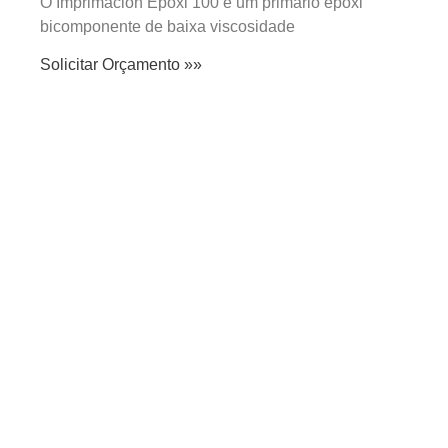
O Imprimación Epoxi 100 é um primário epóxi
bicomponente de baixa viscosidade
Solicitar Orçamento »»
SABER MAIS