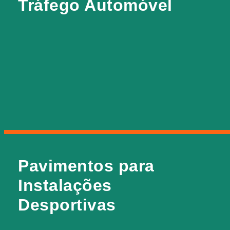
Tráfego Automóvel
Soluções específicas para uso em bases de betão
apoiadas diretamente sobre o solo, sistemas para
pisos intermédios, rampas ou coberturas de parques
de estacionamento, com as quais se garante a
impermeabilização e estanqueidade das placas.
Pavimentos para
Pavimentos para
Instalações Desportivas
Instalações
Desportivas
Pavimentos para pavilhões polidesportivos, áreas
desportivas num colégio ou pistas de atletismo.
Estes pavimentos criam uma superfície contínua,