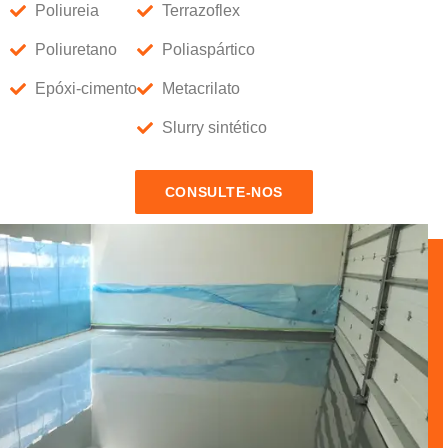
Poliureia
Terrazoflex
Poliuretano
Poliaspártico
Epóxi-cimento
Metacrilato
Slurry sintético
CONSULTE-NOS