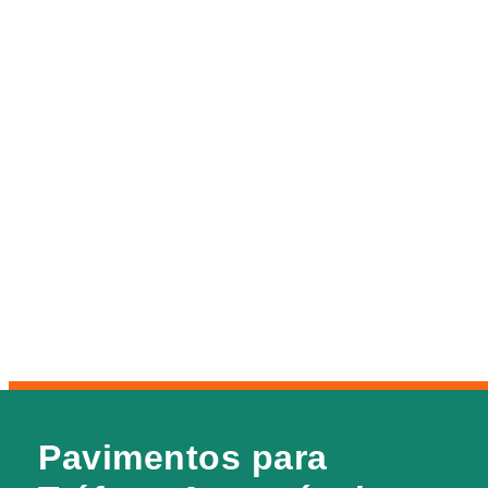
Pavimentos para Tráfego
Pavimentos para
Automóvel