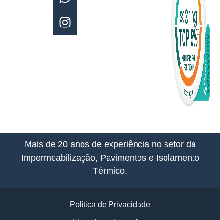
Pedro
Álvares
Cabral,
230,
Beloura
– Linhó,
2714-
544
Sintra,
Portugal
Mais de 20 anos de experiência no setor da
Impermeabilização, Pavimentos e Isolamento
Térmico.
Política de Privacidade