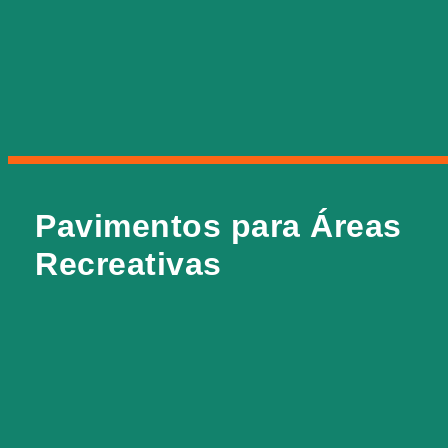
sem juntas, com grande resistência ao desgaste.
Pavimentos para Áreas
Pavimentos para Áreas
Recreativas
Recreativas
Pavimentos de origem ecológica, para aplicação em
zonas recreativas, tanto públicas, como privadas,
que oferecem um excelente grau de conforto e
segurança, grande durabilidade e são altamente
decorativos.