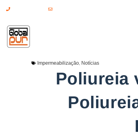
(+351) 211 379 921
geral@globalpur.pt
Impermeabilização
,
Notícias
Poliureia 
Poliurei