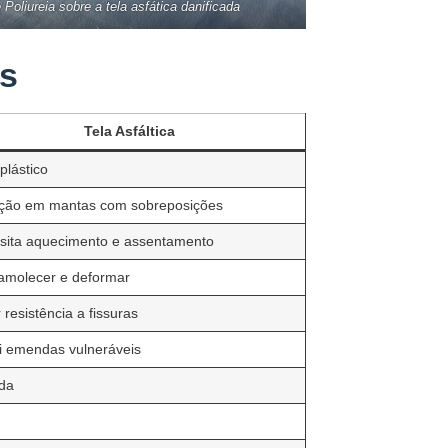
oliureia sobre a tela asfática danificada
as
Tela Asfáltica
plástico
ação em mantas com sobreposições
sita aquecimento e assentamento
amolecer e deformar
resistência a fissuras
i emendas vulneráveis
ada