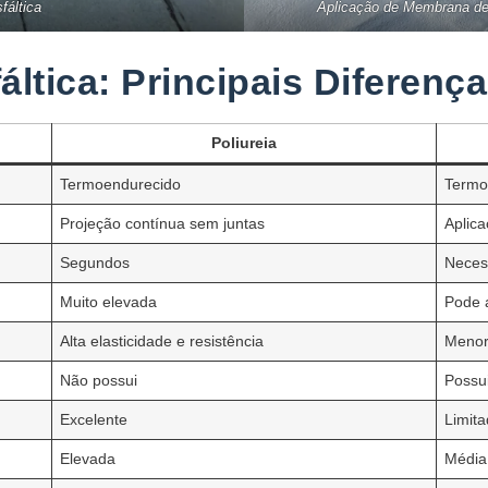
fáltica
Aplicação de Membrana de P
fáltica: Principais Diferenç
Poliureia
Termoendurecido
Termo
Projeção contínua sem juntas
Aplic
Segundos
Neces
Muito elevada
Pode 
Alta elasticidade e resistência
Menor 
Não possui
Possu
Excelente
Limit
Elevada
Média