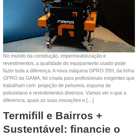
No mundo da construção, impermeabilização e
revestimentos, a qualidade do equipamento usado pode
fazer toda a diferença. A nova máquina GPRO 35H, da linha
GPRO da GAMA, foi criada para profissionais exigentes que
trabalham com projeção de poliureia, espuma de
poliuretano e revestimentos diversos. Vamos ver o que a
diferencia, quais as suas inovações e […]
Termifill e Bairros +
Sustentável: financie o