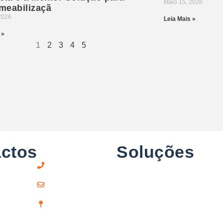
Maio 15, 2026
meabilizaçã
2026
Leia Mais »
 »
1
2
3
4
5
ctos
Soluções
Impe
Pavi
(+351) 211 379 921
Isol
Térm
geral@globalpur.pt
Máqu
Av. Pedro Álvares Cabral, 230, Beloura
Proj
– Linhó, 2714-544 Sintra, Portugal
Poliu