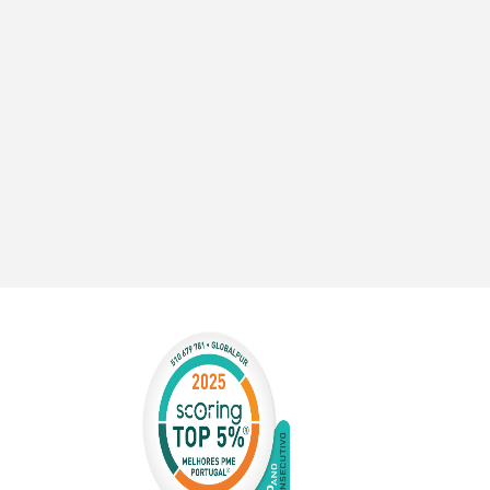
rmeabilização
mentos
amento
ico
ina de
eção de
reia e