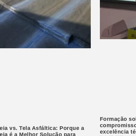
Formação sob
compromisso
eia vs. Tela Asfáltica: Porque a
excelência t
reia é a Melhor Solução para