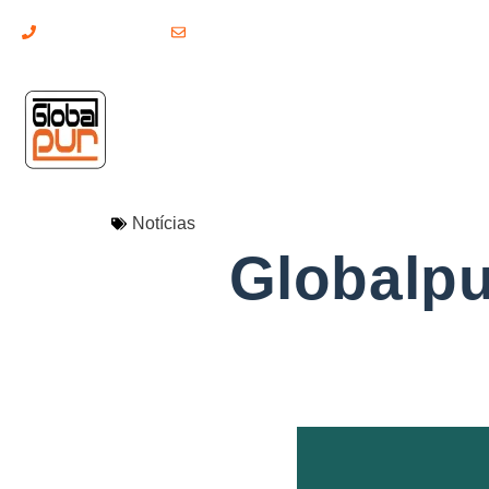
(+351) 211 379 921
geral@globalpur.pt
Notícias
Globalp