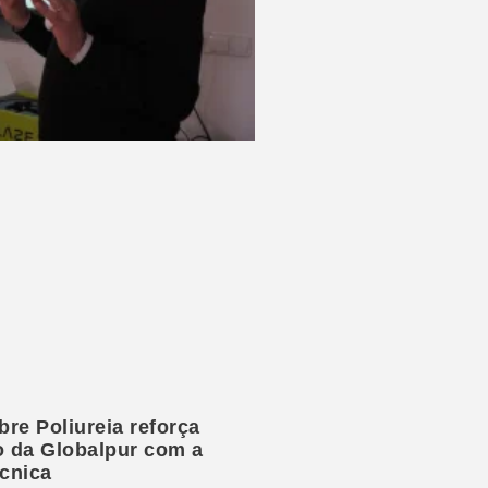
re Poliureia reforça
 da Globalpur com a
écnica