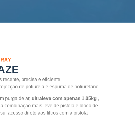
IURETANO, MÁQUINAS DE APLICAÇÃO DE POLIUREIA,
 ESPUMA E POLIUREIA
PRAY
AZE
 recente, precisa e eficiente
rojecção de poliureia e espuma de poliuretano.
om purga de ar,
ultraleve com apenas 1,05kg
,
a combinação mais leve de pistola e bloco de
ui acesso direto aos filtros com a pistola