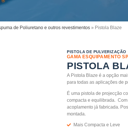
spuma de Poliuretano e outros revestimentos
» Pistola Blaze
MÁQUINA PROJEÇÃO DE ESPUMA DE POL
EQUIPAMENTOS PARA PULVERIZAÇÃO DE
PISTOLA DE PULVERIZAÇÃO
GAMA ESQUIPAMENTO S
PISTOLA BL
A Pistola Blaze é a opção mais
para todas as aplicações de p
É uma pistola de projecção c
compacta e equilibrada. Com 
acoplamento já fabricada. Poss
montada.
Mais Compacta e Leve