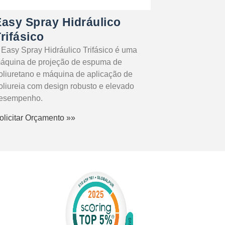
Easy Spray Hidráulico
rifásico
 Easy Spray Hidráulico Trifásico é uma
áquina de projeção de espuma de
oliuretano e máquina de aplicação de
oliureia com design robusto e elevado
esempenho.
olicitar Orçamento »»
rmeabilização
mentos
amento
ico
ina de