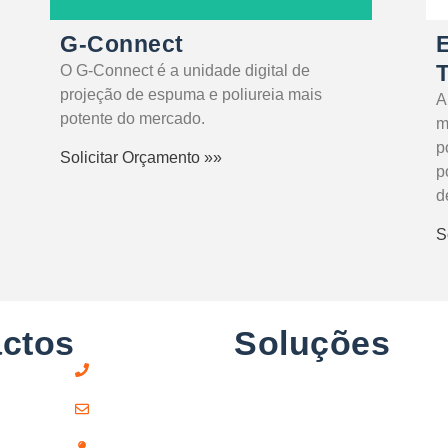
G-Connect
T
O G-Connect é a unidade digital de
projeção de espuma e poliureia mais
A
potente do mercado.
m
p
Solicitar Orçamento »»
p
d
S
ctos
Soluções
Impe
Pavi
(+351) 211 379 921
Isol
Térm
geral@globalpur.pt
Máqu