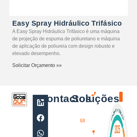
Easy Spray Hidráulico Trifásico
A Easy Spray Hidráulico Trifásico é uma máquina
de projeção de espuma de poliuretano e máquina
de aplicação de poliureia com design robusto e
elevado desempenho.
Solicitar Orçamento »»
Contactos
Soluções
(+351)
211 379
Isolamento Tér
Máquina de Projeção de Pol
921
geral@globalpur.pt
Av.