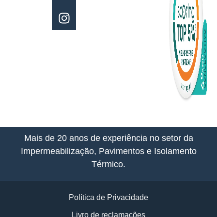
Pedro
Álvares
Cabral,
230,
Beloura
– Linhó,
2714-
544
Sintra,
Portugal
Mais de 20 anos de experiência no setor da
Impermeabilização, Pavimentos e Isolamento
Térmico.
Política de Privacidade
Livro de reclamações