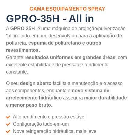
MÁQUINA PROJEÇÃO DE ESPUMA DE POLIURETANO, MÁQUINAS DE
APLICAÇÃO DE POLIUREIA, EQUIPAMENTOS PARA PULVERIZAÇÃO DE ESPUMA
E POLIUREIA
GAMA ESQUIPAMENTO SPRAY
GPRO-35H - All in
A
GPRO-35H
é uma máquina de projeção/pulverização
“all in” tudo-em-um, desenvolvida para a
aplicação de
poliureia, espuma de poliuretano e outros
revestimentos.
Garante
resultados uniformes em grandes áreas
, com
excelente estabilidade de pressão e rendimento
constante.
O seu
design aberto
facilita a manutenção e o acesso
aos componentes, enquanto o
novo sistema de
arrefecimento hidráulico
assegura
maior durabilidade
e
menor peso bruto.
Alto rendimento e pressão estável
Configuração tudo-em-um
Nova refrigeração hidráulica, mais leve